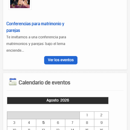
Conferencias para matrimonio y
parejas
Te invitamos a una conferencia para
matrimonios y parejas: bajo el lema
enciende...
Ver los eventos
Calendario de eventos
Agosto 2026
Lun
Mar
Mié
Jue
Vie
Sáb
Dom
1
2
3
4
5
6
7
8
9