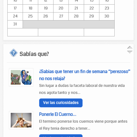
10
11
12
13
14
15
16
17
18
19
20
21
22
23
24
25
26
27
28
29
30
31
Sabías que?
¿Sabias que tener un fin de semana “perezoso”
no nos relaja?
Sin lugar a dudas la faceta laboral de nuestra vida
nos agota tanto y nos...
Ver las curiosidades
Ponerle El Cuerno…
El termino ponerse los cuernos viene porque antes
el Rey tenia derecho a tener...