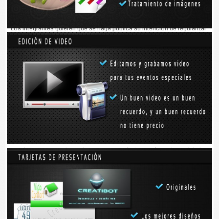
ubica en la calle 49.
Los integrantes quieren que se haga pública su intención de regularizar
terrenos invadidos.
En un documento muestran la petición escrita al gobierno del Estado.
El escrito tiene un sello de recibido de la Unidad de Gestión y
Orientación del gobernador Rolando Zapata Bello. Los vecinos
manifiestan que son 354 personas que ocuparon una porción
de
terreno
.
José César Canul Tamay,
líder
del grupo vecinal, manifiesta que al
invadir los terrenos hace dos años se creó el comité con la finalidad
de repartir los terrenos equitativamente y de constatar que sólo fueron
ocupados por gente que en realidad no tuviera otra propiedad.
-A últimas fechas, un vival de nombre Santos Graciano Tec divide a la
gente, quita y asigna terrenos, y pide
dinero
con el argumento de que