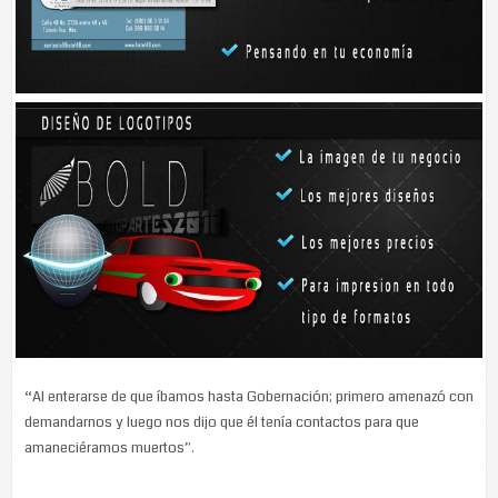
será para fomentar la colonia -agrega.- Ermilo Alcalá Dávila
En sus propias palabras
José César Canul Tamay
“Nos hemos enterado de que esta persona pone a la gente en nuestra
contra, diciendo que nosotros somos quienes nos quedamos con ese
dinero”.
“Esa persona está lucrando con los terrenos; sabemos que ofrece
terrenos a personas que tienen dinero”.
“Al enterarse de que íbamos hasta Gobernación; primero amenazó con
demandarnos y luego nos dijo que él tenía contactos para que
amaneciéramos muertos”.