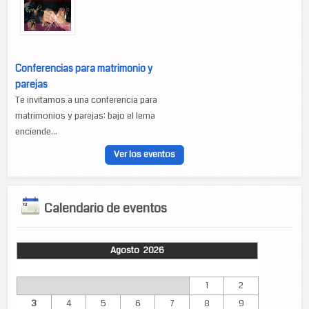
Conferencias para matrimonio y
parejas
Te invitamos a una conferencia para
matrimonios y parejas: bajo el lema
enciende...
Ver los eventos
Calendario de eventos
Agosto 2026
Lun
Mar
Mié
Jue
Vie
Sáb
Dom
1
2
3
4
5
6
7
8
9