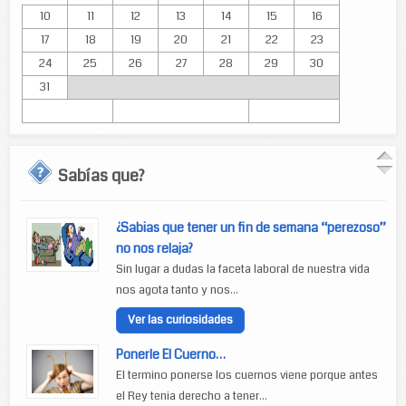
10
11
12
13
14
15
16
17
18
19
20
21
22
23
24
25
26
27
28
29
30
31
Sabías que?
¿Sabias que tener un fin de semana “perezoso”
no nos relaja?
Sin lugar a dudas la faceta laboral de nuestra vida
nos agota tanto y nos...
Ver las curiosidades
Ponerle El Cuerno…
El termino ponerse los cuernos viene porque antes
el Rey tenia derecho a tener...