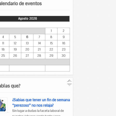
lendario de eventos
Agosto 2026
Mar
Mié
Jue
Vie
Sáb
Dom
1
2
4
5
6
7
8
9
11
12
13
14
15
16
18
19
20
21
22
23
25
26
27
28
29
30
abías que?
¿Sabias que tener un fin de semana
“perezoso” no nos relaja?
Sin lugar a dudas la faceta laboral de