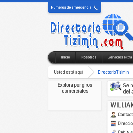
Números de emergencia
Inicio
Nosotros
Servicios extra
Usted está aquí
DirectorioTizimin
Explora por giros
Se m
comerciales
del 
WILLIA
Contact
Direccio
Cel:
98