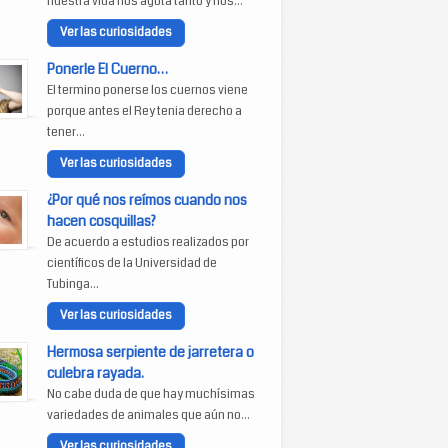
nuestra vida nos agota tanto y nos...
Ver las curiosidades
Ponerle El Cuerno…
El termino ponerse los cuernos viene
porque antes el Rey tenia derecho a
tener...
Ver las curiosidades
¿Por qué nos reímos cuando nos
hacen cosquillas?
De acuerdo a estudios realizados por
científicos de la Universidad de
Tubinga...
Ver las curiosidades
Hermosa serpiente de jarretera o
culebra rayada.
No cabe duda de que hay muchísimas
variedades de animales que aún no...
Ver las curiosidades