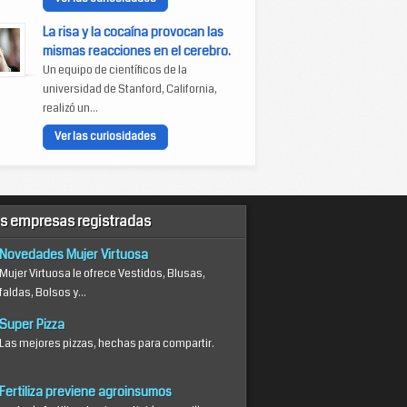
La risa y la cocaína provocan las
mismas reacciones en el cerebro.
Un equipo de científicos de la
universidad de Stanford, California,
realizó un...
Ver las curiosidades
s empresas registradas
Novedades Mujer Virtuosa
Mujer Virtuosa le ofrece Vestidos, Blusas,
faldas, Bolsos y...
Super Pizza
Las mejores pizzas, hechas para compartir.
Fertiliza previene agroinsumos