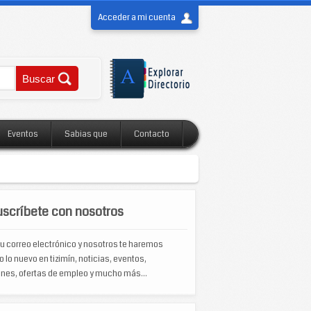
Acceder a mi cuenta
Eventos
Sabias que
Contacto
scríbete con nosotros
u correo electrónico y nosotros te haremos
o lo nuevo en tizimín, noticias, eventos,
nes, ofertas de empleo y mucho más...