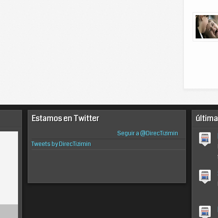
Estamos en Twitter
última
Seguir a @DirecTizimin
Tweets by DirecTizimin