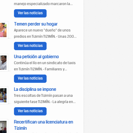
manejo especializado marcaron la...
Ver las noticias
Temen perder su hogar
Aparece un nuevo "dueño" de unos
predios en Tizimín TIZIMÍN.- Unas 200...
Ver las noticias
Una petición al gobierno
Continúa el lío en un sindicato de taxis
en Tizimín TIZIMÍN.- Familiares y...
Ver las noticias
La disciplina se impone
Tres escoltas de Tizimín pasan a una
siguiente fase TIZIMÍN.- La alegría en...
Ver las noticias
Recertifican una licenciatura en
Tizimín