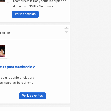
El campus de la Uady actualiza el plan de
Educación TIZIMÍN.- Alumnos y...
Ver las noticias
ventos
cias para matrimonio y
os a una conferencia para
s y parejas: bajo el lema
.
Ver los eventos