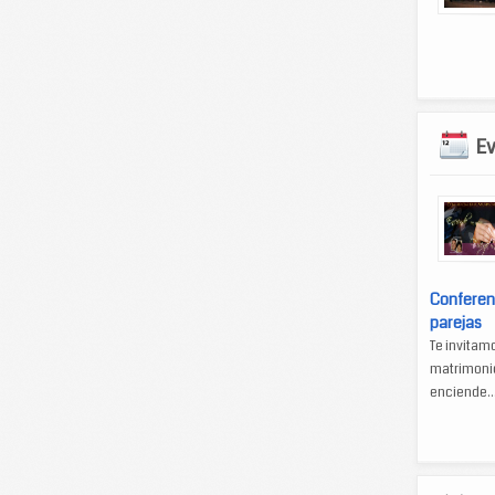
E
Conferen
parejas
Te invitam
matrimonio
enciende..