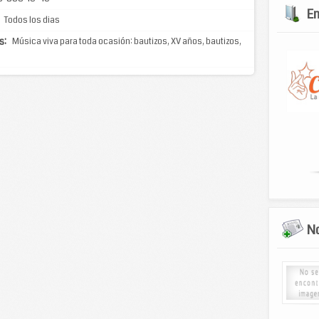
E
Todos los dias
s:
Música viva para toda ocasión: bautizos, XV años, bautizos,
No