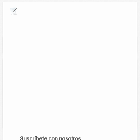
Explora por giros comerciales
Se muestran resultados para:
"viajes de
turismo y pesca del Oriente"
Viajes de turismo y pesca del Oriente
Direccion:
Calle 47 núm. 381 entre 48 y 50.
Cel:
986 106 4427
Horario:
24 hrs.
Servicios:
Senderismo, paseo en kayak, campismo, snorquel,
ganadería alternativa, pesca deportiva de liberación, observación de
flora y fauna, y visita a la...
Suscríbete con nosotros