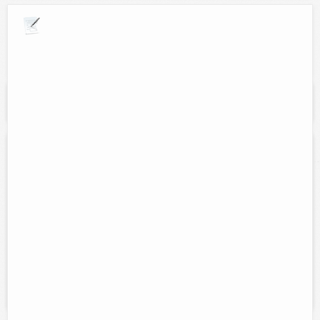
Explora por giros comerciales
Se muestran resultados para:
"VE TONERS
RECARGA"
VE-TONERS RECARGA
Contacto:
Victor Manuel Espinosa Avila
Direccion:
Calle 52 núm. 425 entre 55 y 57 colonia centro.
Horario:
Lunes a Viernes de 9am-2pm y 4pm-8pm, sabdos de
9am-2pm
Servicios:
Recarga de cartuchos de tinta y lassers HP,
Lexmark,Cannon, Brother, Samsung. venta de cartuchos genericos
EPSON, venta de cartuchos originales e...