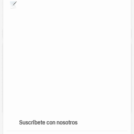
Explora por giros comerciales
Se muestran resultados para:
"UNID"
UNID TIZIMIN
Director:
Carmen Perez Valle
Direccion:
Calle 46 No. 391 x 49 y 49 A Col. Centro
Tel:
986 86 36180
Horario:
8: 00 a 14: 00, 16:00 a 20:00
Servicios:
LICENCIATURAS PRESENCIALES Y EN LÍNEA, Y
MAESTRÍAS.
Suscríbete con nosotros