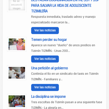
DESTACAN COORDINACION ENTRE SSY Y SSP
PARA SALVAR LA VIDA DE ADOLESCENTE
TIZIMILEÑA
Respuesta inmediata, traslado aéreo y manejo
especializado marcaron la...
Ver las noticias
Temen perder su hogar
Aparece un nuevo "dueño" de unos predios en
Tizimín TIZIMÍN.- Unas 200...
Ver las noticias
Una petición al gobierno
Continúa el lío en un sindicato de taxis en Tizimín
TIZIMÍN.- Familiares y...
Ver las noticias
La disciplina se impone
Tres escoltas de Tizimín pasan a una siguiente fase
TIZIMÍN.- La alegría en...