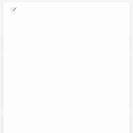
Explora por giros comerciales
Se muestran resultados para:
"televisión de
paga"
DISH
Direccion:
Calle 47 núm. 381 entre 48 y 50.
Cel:
986 106 4427
Horario:
Lunes a Sábado de 8:00 am. a 3:00 pm.
Servicios:
Contrataciones de DISH.
Distribuidora SKY
Contacto:
Gualberto Roman Güemez Cab