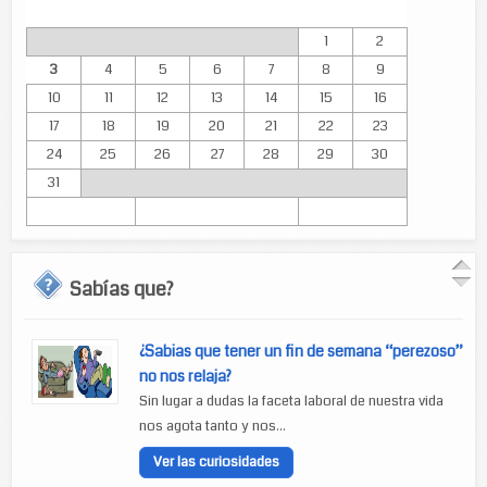
Lun
Mar
Mié
Jue
Vie
Sáb
Dom
1
2
3
4
5
6
7
8
9
10
11
12
13
14
15
16
17
18
19
20
21
22
23
24
25
26
27
28
29
30
31
Sabías que?
¿Sabias que tener un fin de semana “perezoso”
no nos relaja?
Sin lugar a dudas la faceta laboral de nuestra vida
nos agota tanto y nos...
Ver las curiosidades