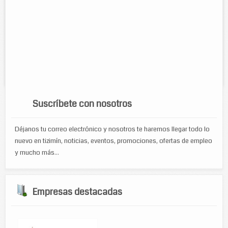
Direccion:
calle 47 num 402 entre 52 y 54, col. centro
Tel:
(986)86-3-23-40
Horario:
Lunes a sábado de 8:00am a 1:00pm y de 5:00pm a
8:00pma
Servicios:
Televisión de paga
Suscríbete con nosotros
Déjanos tu correo electrónico y nosotros te haremos llegar todo lo
nuevo en tizimín, noticias, eventos, promociones, ofertas de empleo
y mucho más...
Empresas destacadas