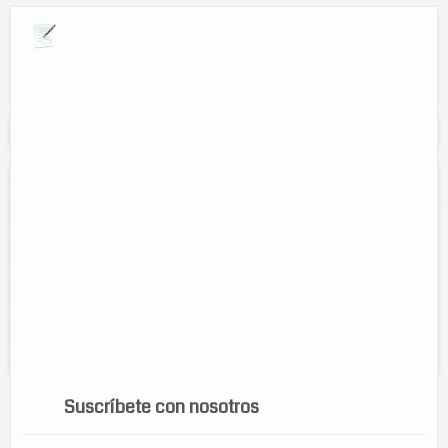
Explora por giros comerciales
Se muestran resultados para:
"Super much"
Super much
Contacto:
Ruth Noemi Cab Araujo
Direccion:
Calle 61, contra esquina CFE.
Cel:
9868667175
Horario:
Lunes a sábado 7:30 am. a 10:00 pm.
Servicios:
Venta de desayunos, licuados y abarrotes...
Suscríbete con nosotros