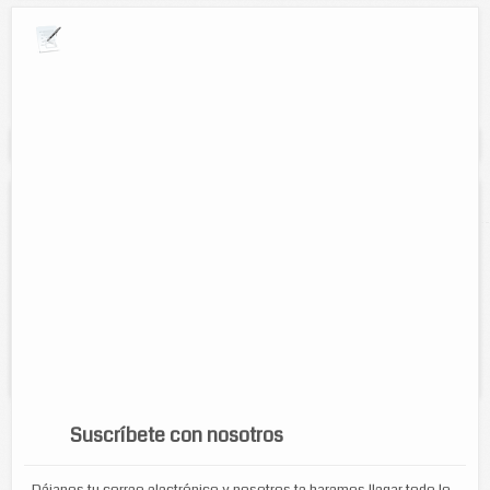
Explora por giros comerciales
Se muestran resultados para:
"Solución Asea"
Solución Asea
Contacto:
José Fredy Aguilar Hernández
Direccion:
Calle 48 entre 51 y 53, Col. centro.
Tel:
(986) 86 36695
Servicios:
Prestamos individuales para pymes, grupales, apertura
de cuenta de inversión e infantiles....
Suscríbete con nosotros