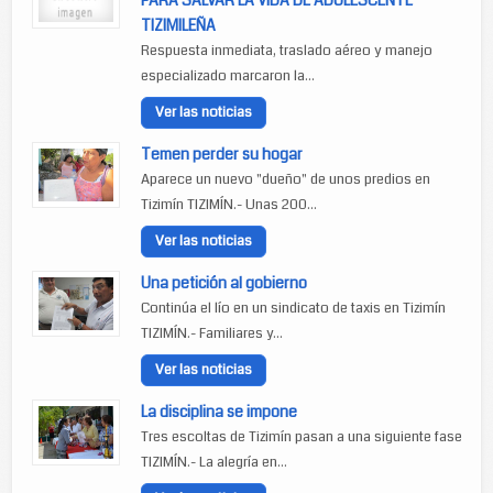
PARA SALVAR LA VIDA DE ADOLESCENTE
TIZIMILEÑA
Respuesta inmediata, traslado aéreo y manejo
especializado marcaron la...
Ver las noticias
Temen perder su hogar
Aparece un nuevo "dueño" de unos predios en
Tizimín TIZIMÍN.- Unas 200...
Ver las noticias
Una petición al gobierno
Continúa el lío en un sindicato de taxis en Tizimín
TIZIMÍN.- Familiares y...
Ver las noticias
La disciplina se impone
Tres escoltas de Tizimín pasan a una siguiente fase
TIZIMÍN.- La alegría en...