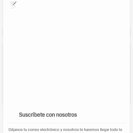
Explora por giros comerciales
Se muestran resultados para:
"skillus"
SKILLUS
Contacto:
Elizabeth del Socorro Rodriguez
Direccion:
Calle 45 num. 443 por 58 y 60 centro
Tel:
9868632926
Horario:
Lunes a Sabado de 8:00 am a 8:00 pm
Servicios:
oro laminado de 18 KL
Suscríbete con nosotros
Déjanos tu correo electrónico y nosotros te haremos llegar todo lo