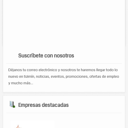
Mauricio Hau Canul
Cel:
986 86 6 18 81
Horario:
24 hrs.
Servicios:
Elaboración de trajes regionales, pañuelos para
recuerdos, bordados y ropa para niños y niñas.
Suscríbete con nosotros
Déjanos tu correo electrónico y nosotros te haremos llegar todo lo
nuevo en tizimín, noticias, eventos, promociones, ofertas de empleo
y mucho más...
Empresas destacadas