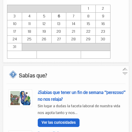
Lun
Mar
Mié
Jue
Vie
Sáb
Dom
1
2
3
4
5
6
7
8
9
10
11
12
13
14
15
16
17
18
19
20
21
22
23
24
25
26
27
28
29
30
31
Sabías que?
¿Sabias que tener un fin de semana “perezoso”
no nos relaja?
Sin lugar a dudas la faceta laboral de nuestra vida
nos agota tanto y nos...
Ver las curiosidades