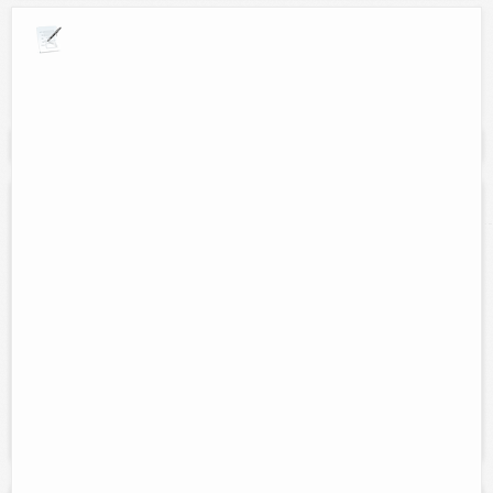
Explora por giros comerciales
Se muestran resultados para:
"Sastreria"
Confecciones de diseños Joel Adiel
Contacto:
Adiel Canul Uitzil
Direccion:
Calle 44 #377 entre 45 y 47
Tel:
(986)86-3-38-02
Horario:
Lunes a sabado de 8:00 am a 1:00 pm y de 3:00 pm a
8:00 pm
Servicios:
Confeccion de trajes: charros, novios, faldas, blusas;
todo lo relacionado a los niños. Sastreria en general.