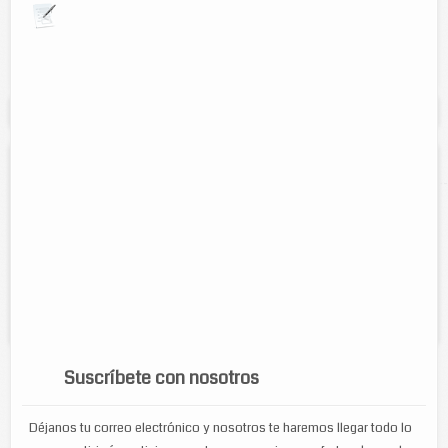
Explora por giros comerciales
Se muestran resultados para:
"rondalla"
Rondalla Ángeles del Amor
Contacto:
German Ochoa
Direccion:
Calle 30 Num. 401 entre 51 y 59
Cel:
9861037440
Servicios:
Serenatas, música para ocasiones especiales, música
romántica
Suscríbete con nosotros
Déjanos tu correo electrónico y nosotros te haremos llegar todo lo