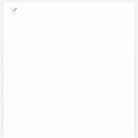
Explora por giros comerciales
Se muestran resultados para:
"recargas"
Cyber Friends
Contacto:
Yolanda Gongora Aguilar
Direccion:
Calle 27 num 345. Colonia Fovisste.
Tel:
(986)3-46-03
Horario:
Lunes a viernes de 9:00 am a 10:00 pm y Sabados y
domingos de 9:00 am a 1:00 pm y de 5:00 pm a 10:00 pm
Servicios:
Impresiones, recargas electrónicas, renta de equipo de
computo, captura de datos, escaner, juegos, tonos para celular,
bluetooth, dulceria.