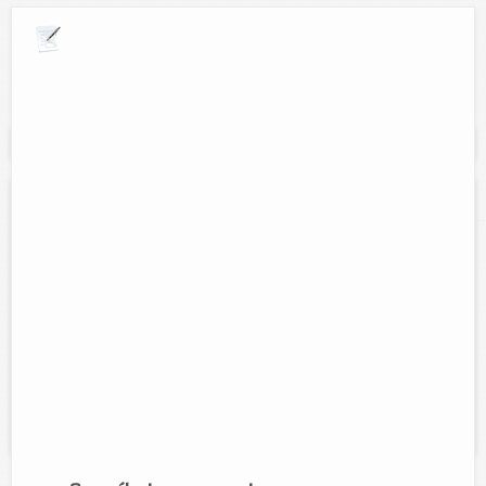
Explora por giros comerciales
Se muestran resultados para:
"quimicos"
OMNILIMPIA
Contacto:
Ramiro Medina
Direccion:
Calle 48B No. 356-A /37 y 39 colonia 8 calles Tizimin
Yucatan
Tel:
986-86-3-29-40
Horario:
Lunes a sabado de 8am-2pm y de 4pm-7:30pm
Servicios:
Venta articulos de limpieza. Servicios de fumigación,
desinfección y control de plagas