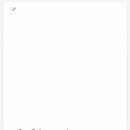
Explora por giros comerciales
Se muestran resultados para:
"plomeria"
Materiales de oriente
Contacto:
Aurelio Uc Cupul
Direccion:
Calle 49 num. 249A entre 28 y 30.
Cel:
(986)863-45-15
Horario:
Lunes a sabado de 7:00 am a 8:00 pm y Domingos de
7:00 am a 1:00 pm
Servicios:
Venta de material para construcción, polvo, grava,
plomeria, electricidad, ferretería...