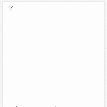
Explora por giros comerciales
Se muestran resultados para:
"papeleria alf"
Papelería Alf
Contacto:
Socorro Martínez Huchim
Direccion:
calle 47 num 419 entre 52 y 54
Tel:
(986)86-3-30-14
Horario:
Lunes a viernes de 6:00am - 10:00pm y Sábados de
7:00am - 10:00pm
Servicios:
Material escolar y de oficina, copias, engargolados,
plastilizados y papelería en general.