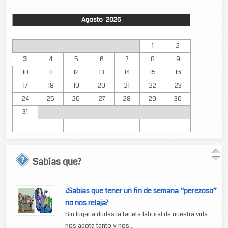
Agosto 2026
Lun
Mar
Mié
Jue
Vie
Sáb
Dom
1
2
3
4
5
6
7
8
9
10
11
12
13
14
15
16
17
18
19
20
21
22
23
24
25
26
27
28
29
30
31
Sabías que?
¿Sabias que tener un fin de semana “perezoso”
no nos relaja?
Sin lugar a dudas la faceta laboral de nuestra vida
nos agota tanto y nos...