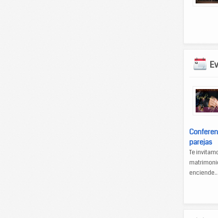
E
Conferen
parejas
Te invitam
matrimonio
enciende..