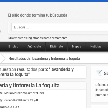
El sitio donde termina tu búsqueda
138
empresas registradas hasta el momento
Empleo
Anúnciate
Diviértete
Mapas
Noticias
Resultados de: lavanderia y tintoreria la foquita
uestran resultados para:
"lavanderia y
Su
oreria la foquita"
ía y tintorería La foquita
Déjanos t
llegar tod
o:
María Mercedes Gómez Nuñez
promocio
n:
calle 50 #361 entre 43 y 41
6)86-3-28-87