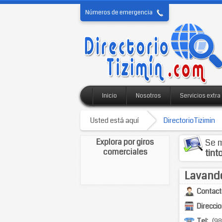
Números de emergencia
Inicio
Nosotros
Servicios extra
Usted está aquí
DirectorioTizimin
Explora por giros
Se m
comerciales
tint
Lavander
Contact
Direccio
Tel:
(98