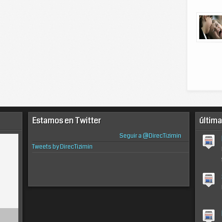
Estamos en Twitter
última
Seguir a @DirecTizimin
Tweets by DirecTizimin