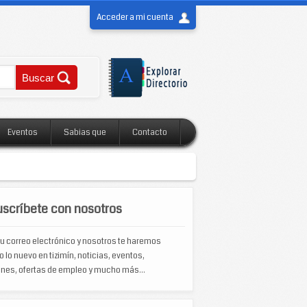
Acceder a mi cuenta
Eventos
Sabias que
Contacto
scríbete con nosotros
u correo electrónico y nosotros te haremos
o lo nuevo en tizimín, noticias, eventos,
nes, ofertas de empleo y mucho más...