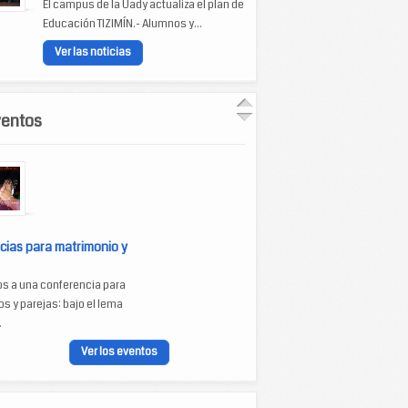
El campus de la Uady actualiza el plan de
Educación TIZIMÍN.- Alumnos y...
Ver las noticias
ventos
cias para matrimonio y
os a una conferencia para
s y parejas: bajo el lema
.
Ver los eventos