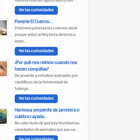
nuestra vida nos agota tanto y nos...
Ver las curiosidades
Ponerle El Cuerno…
El termino ponerse los cuernos viene
porque antes el Rey tenia derecho a
tener...
Ver las curiosidades
¿Por qué nos reímos cuando nos
hacen cosquillas?
De acuerdo a estudios realizados por
científicos de la Universidad de
Tubinga...
Ver las curiosidades
Hermosa serpiente de jarretera o
culebra rayada.
No cabe duda de que hay muchísimas
variedades de animales que aún no...
Ver las curiosidades