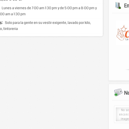
E
Lunes a viernes de 7:00 am 1:30 pm y de 5:00 pm a 8:00 pm y
:00 am a 1:30 pm
s:
Solo para la gente en su vestir exigente, lavado por kilo,
, tintoreria
No