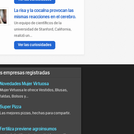
La risa y la cocaína provocan las
mismas reacciones en el cerebro.
Un equipo de científicos de la
universidad de Stanford, California,
realizó un...
Ver las curiosidades
s empresas registradas
Novedades Mujer Virtuosa
Mujer Virtuosa le ofrece Vestidos, Blusas,
faldas, Bolsos y...
Super Pizza
Las mejores pizzas, hechas para compartir.
Fertiliza previene agroinsumos