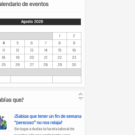
lendario de eventos
Agosto 2026
Mar
Mié
Jue
Vie
Sáb
Dom
1
2
4
5
6
7
8
9
11
12
13
14
15
16
18
19
20
21
22
23
25
26
27
28
29
30
abías que?
¿Sabias que tener un fin de semana
“perezoso” no nos relaja?
Sin lugar a dudas la faceta laboral de