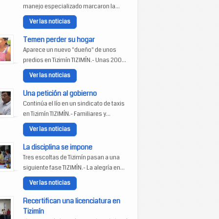
manejo especializado marcaron la...
Ver las noticias
Temen perder su hogar
Aparece un nuevo "dueño" de unos
predios en Tizimín TIZIMÍN.- Unas 200...
Ver las noticias
Una petición al gobierno
Continúa el lío en un sindicato de taxis
en Tizimín TIZIMÍN.- Familiares y...
Ver las noticias
La disciplina se impone
Tres escoltas de Tizimín pasan a una
siguiente fase TIZIMÍN.- La alegría en...
Ver las noticias
Recertifican una licenciatura en
Tizimín