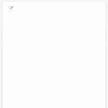
Explora por giros comerciales
Se muestran resultados para:
"Laptop Fix and
Service"
Laptop Fix and Service
Contacto:
David Braga Monforte
Direccion:
Calle 50 num. 394 entre 47 y 49 local 5-A centro.
Tel:
(986)863-42-52
Horario:
Lunes a sabado de 9:00 am a 2:00 pm y de 5:00 pm a
8:30 pm
Servicios:
Mantenimiento de portatiles, venta de equipo de
computo y consumibles, refacciones y accesorios, servicio de internet
satelital.