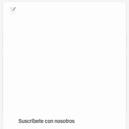
Explora por giros comerciales
Se muestran resultados para:
"La Nueva
Unidad"
La Nueva Unidad
Contacto:
Manuel Tut May
Cel:
9861051625
Horario:
Lunes a sábado 7:00 am. a 7:00 pm.
Servicios:
Servicio mecánico, full injection, escaneos y todo tipo
de problema mecánico.
Suscríbete con nosotros