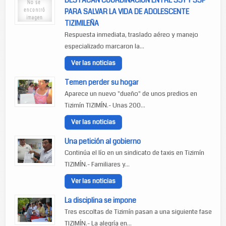
DESTACAN COORDINACION ENTRE SSY Y SSP
PARA SALVAR LA VIDA DE ADOLESCENTE
TIZIMILEÑA
Respuesta inmediata, traslado aéreo y manejo
especializado marcaron la...
Ver las noticias
Temen perder su hogar
Aparece un nuevo "dueño" de unos predios en
Tizimín TIZIMÍN.- Unas 200...
Ver las noticias
Una petición al gobierno
Continúa el lío en un sindicato de taxis en Tizimín
TIZIMÍN.- Familiares y...
Ver las noticias
La disciplina se impone
Tres escoltas de Tizimín pasan a una siguiente fase
TIZIMÍN.- La alegría en...