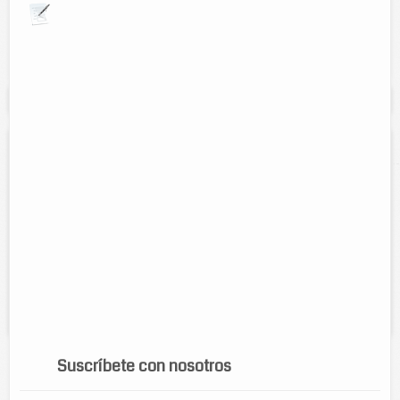
Explora por giros comerciales
Se muestran resultados para:
"huevos"
Distribuidora de huevos los 3 hermanos
Contacto:
Wilberth davila
Direccion:
Calle 65 entre 28 y 30.
Cel:
9861115918
Horario:
24 horas de lunes a sabados
Servicios:
Venta de huevo crio de primera a mayoreo servicio a
domicilio.
Suscríbete con nosotros