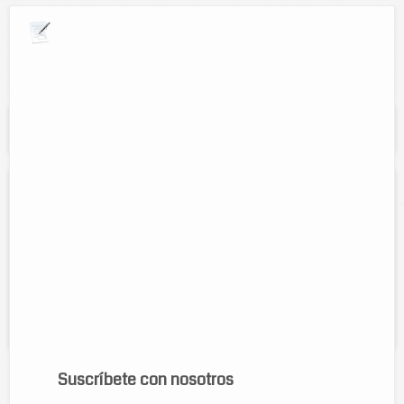
Explora por giros comerciales
Se muestran resultados para:
"Hotel mesón de
don Rodrigo"
Hotel mesón de don Rodrigo
Direccion:
calle 51 num. 389 entre 46A y 46B
Tel:
(986)86-3-26-03
Horario:
24 hrs.
Servicios:
Renta de habitaciones con aire acondicionado,
televisor con cable, agua fría y caliente, y estacionamiento privado....
Suscríbete con nosotros