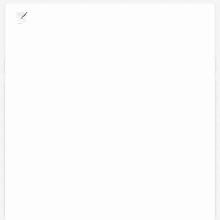
Explora por giros comerciales
Se muestran resultados para:
"hospitalizacion"
Hospital Veterinario: Pelotillehue
Contacto:
MVZ Eddie Perez
Direccion:
Calle 47 num. 352 entre 42 y 40.
Tel:
Cel:
(986)863-28-05
986-100-16-68
Horario:
Lunes a Sabado de 7:30 am a 8:30 pm y Domingos de
8:00 am a 1:00 pm.
Servicios:
Veterinaria en general, cirugías, hospitalización,
vacunas, laboratorio clínico, limpieza dental, estética canina. entre
otros.