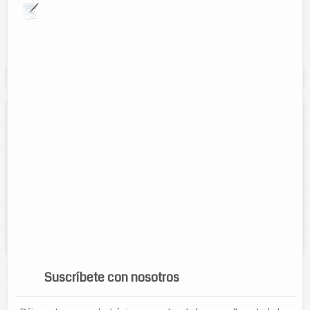
Explora por giros comerciales
Se muestran resultados para:
"guitarra"
CLASES DE PIANO, TECLADO
Direccion:
calle 48 num 348.
Cel:
9841564817
Horario:
Todos los dias
Servicios:
Clases particulares de piano, teclado para
principiantes. Clases de canto, solfeo y proximamente de guitarra y
trompeta...
Suscríbete con nosotros