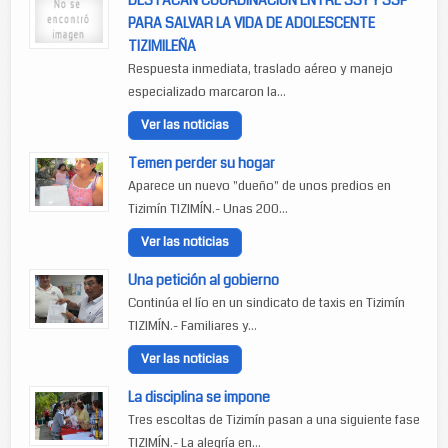
DESTACAN COORDINACION ENTRE SSY Y SSP
PARA SALVAR LA VIDA DE ADOLESCENTE
TIZIMILEÑA
Respuesta inmediata, traslado aéreo y manejo
especializado marcaron la...
Ver las noticias
Temen perder su hogar
Aparece un nuevo "dueño" de unos predios en
Tizimín TIZIMÍN.- Unas 200...
Ver las noticias
Una petición al gobierno
Continúa el lío en un sindicato de taxis en Tizimín
TIZIMÍN.- Familiares y...
Ver las noticias
La disciplina se impone
Tres escoltas de Tizimín pasan a una siguiente fase
TIZIMÍN.- La alegría en...