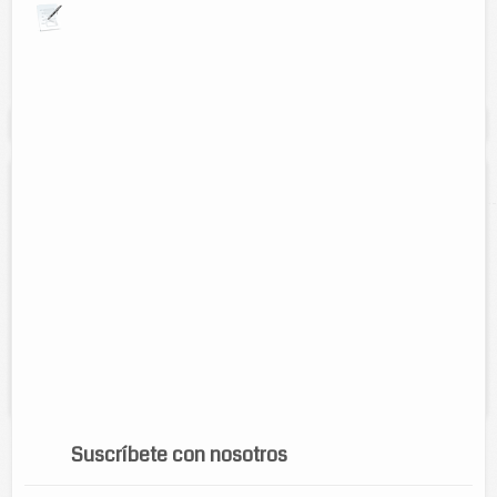
Explora por giros comerciales
Se muestran resultados para:
"fraiche"
Distribuidor independiente Fraiche
Contacto:
Melecio Hau
Direccion:
calle 50 entre 55 y 57
Cel:
9841564817
Horario:
24hrs
Servicios:
Venta de perfumes, mas de mil fragancias de todas las
marcas como: Carolina Herrera, Calvin Klein, Katty Perry, entre otros.
Suscríbete con nosotros