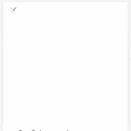
Explora por giros comerciales
Se muestran resultados para:
"figuras unicel"
Flores y manualidades Lucely
Contacto:
Lucely Coronado Orozco
Direccion:
Calle 50, núm. 403 entre 55 y 57.
Tel:
(986) 86 32745
Horario:
Lunes a sábado 8:30 am. a 2:00 pm. y de 5:00 pm. a 9
pm.
Servicios:
Unicel y más unicel, figuras, esferas, adornos y unicel
modelado.