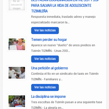
DESTACAN COORDINACION ENTRE SSY Y SSP
PARA SALVAR LA VIDA DE ADOLESCENTE
TIZIMILEÑA
Respuesta inmediata, traslado aéreo y manejo
especializado marcaron la...
Ver las noticias
Temen perder su hogar
Aparece un nuevo "dueño" de unos predios en
Tizimín TIZIMÍN.- Unas 200...
Ver las noticias
Una petición al gobierno
Continúa el lío en un sindicato de taxis en Tizimín
TIZIMÍN.- Familiares y...
Ver las noticias
La disciplina se impone
Tres escoltas de Tizimín pasan a una siguiente fase
TIZIMÍN.- La alegría en...