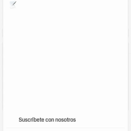
Explora por giros comerciales
Se muestran resultados para:
"fiestas"
Fiestas y eventos: payaso chistorete
Contacto:
Reyna Patricia
Direccion:
Calle 49 num. 314 esq. 38
Cel:
986-100-14-52
Horario:
Lunes a domingo 9:00 am a 1:00 pm y de 5:00 pm a
Servicios:
Organizamos fiestas infantiles, payaso chistorete,
eventos especiales, bautizos, reuniones.
Suscríbete con nosotros