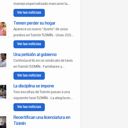
manejo especializado marcaron la...
Ver las noticias
Temen perder su hogar
Aparece un nuevo "dueño" de unos
predios en Tizimín TIZIMÍN.- Unas 200...
Ver las noticias
Una petición al gobierno
Continúa el lío en un sindicato de taxis
en Tizimín TIZIMÍN.- Familiares y...
Ver las noticias
La disciplina se impone
Tres escoltas de Tizimín pasan a una
siguiente fase TIZIMÍN.- La alegría en...
Ver las noticias
Recertifican una licenciatura en
Tizimín