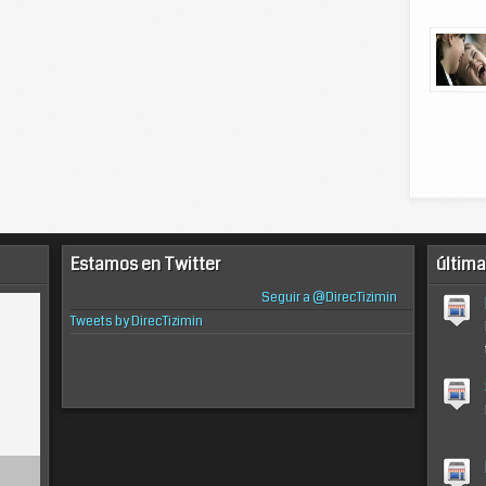
Estamos en Twitter
última
Seguir a @DirecTizimin
Tweets by DirecTizimin