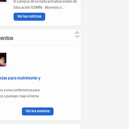
El campus de la Uady actualiza el plan de
Educación TIZIMÍN.- Alumnos y...
Ver las noticias
ventos
cias para matrimonio y
os a una conferencia para
s y parejas: bajo el lema
.
Ver los eventos