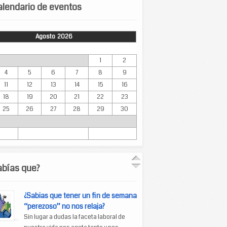
lendario de eventos
Agosto 2026
Mar
Mié
Jue
Vie
Sáb
Dom
1
2
4
5
6
7
8
9
11
12
13
14
15
16
18
19
20
21
22
23
25
26
27
28
29
30
abías que?
¿Sabias que tener un fin de semana
“perezoso” no nos relaja?
Sin lugar a dudas la faceta laboral de