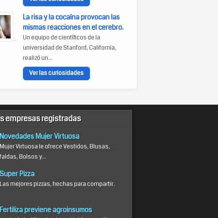
La risa y la cocaína provocan las
mismas reacciones en el cerebro.
Un equipo de científicos de la
universidad de Stanford, California,
realizó un...
Ver las curiosidades
s empresas registradas
Novedades Mujer Virtuosa
Mujer Virtuosa le ofrece Vestidos, Blusas,
faldas, Bolsos y...
Super Pizza
Las mejores pizzas, hechas para compartir.
Fertiliza previene agroinsumos