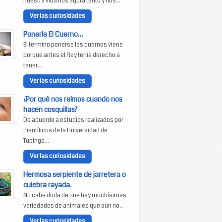
nuestra vida nos agota tanto y nos...
Ver las curiosidades
Ponerle El Cuerno…
El termino ponerse los cuernos viene
porque antes el Rey tenia derecho a
tener...
Ver las curiosidades
¿Por qué nos reímos cuando nos
hacen cosquillas?
De acuerdo a estudios realizados por
científicos de la Universidad de
Tubinga...
Ver las curiosidades
Hermosa serpiente de jarretera o
culebra rayada.
No cabe duda de que hay muchísimas
variedades de animales que aún no...
Ver las curiosidades