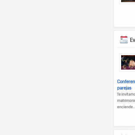
E
Conferen
parejas
Te invitam
matrimonio
enciende..