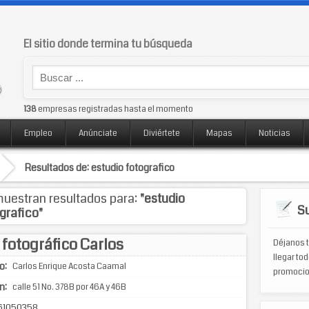
El sitio donde termina tu búsqueda
138
empresas registradas hasta el momento
Empleo
Anúnciate
Diviértete
Mapas
Noticias
Resultados de: estudio fotografico
uestran resultados para:
"estudio
Su
grafico"
 fotográfico Carlos
Déjanos t
llegar tod
o:
Carlos Enrique Acosta Caamal
promocio
n:
calle 51 No. 378B por 46A y 46B
61050358