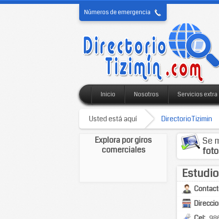
Números de emergencia
Inicio
Nosotros
Servicios extra
Usted está aquí
DirectorioTizimin
Explora por giros
Se m
comerciales
foto
Estudio
Contact
Direccio
Cel:
98