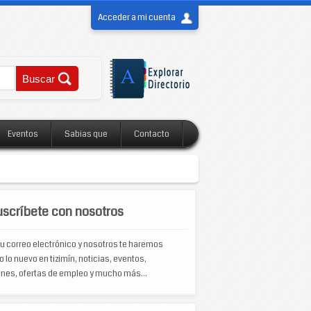
Acceder a mi cuenta
Eventos
Sabias que
Contacto
scríbete con nosotros
u correo electrónico y nosotros te haremos
o lo nuevo en tizimín, noticias, eventos,
nes, ofertas de empleo y mucho más...