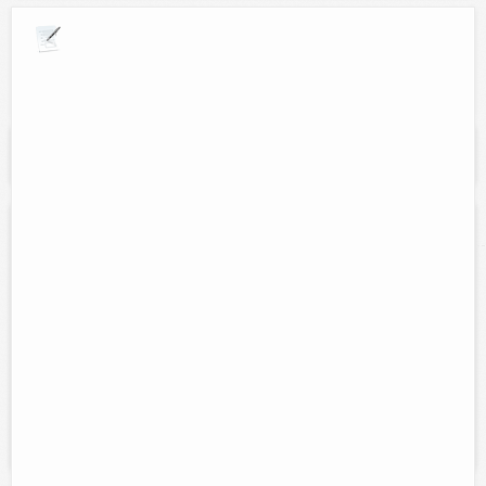
Explora por giros comerciales
Se muestran resultados para:
"central de
reparación digital"
Central de reparación digital
Direccion:
73 no. 397 entre 46-b y 48, col. Lázaro Cárdenas,
Tizimín, Yucatán.
Tel:
9861081135
Horario:
Lunes a Sábado de 9:00 am- 8:00 pm
Servicios:
Reparacion y mantenimiento de aparatos electronicos,
electrodomesticos, audio, video, tablet, celulares, monitores, y mucho
mas...