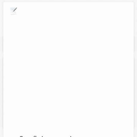
Explora por giros comerciales
Se muestran resultados para:
"casa del
anciano"
CASA DEL ANCIANO: LOS TRES REYES
Contacto:
Aurora Esquivel Cervantes
Direccion:
Calle 51 sn entre 80 y 82
Tel:
Cel:
986-863-40-28
9868664570
Horario:
Lunes a domingo de 6:30 am a 6:00 pm
Servicios:
Atencion de enfermeria, cuidado de la salud, apoyo
espiritual