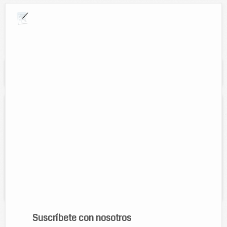
Explora por giros comerciales
Se muestran resultados para:
"Bc servicio
jurídico"
Bc servicio jurídico
Contacto:
Hugo Barrera
Direccion:
calle 46 núm. 351 por 43 y 45
Tel:
9861129842
Horario:
Lunes a Viernes 9 a.m. - 2 p.m. y de 5 p.m. - 8 p.m.
Servicios:
servicio juridico
Suscríbete con nosotros