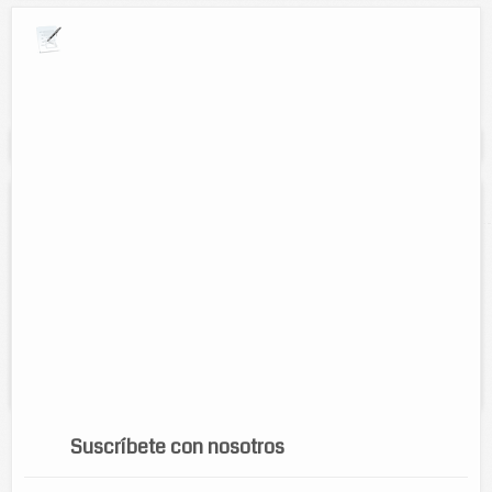
Explora por giros comerciales
Se muestran resultados para:
"bachillerato"
Conalep Plantel Tizimin
Contacto:
Ing. Miguel Angel Aguayo
Direccion:
Km 2.5 carretera Tizimin-Buctzotz
Tel:
986-86-3-37-39
Horario:
Lunes a viernes de 7:00 am a 8:00 pm
Servicios:
Educacion bachiller tecnico profesional
Suscríbete con nosotros