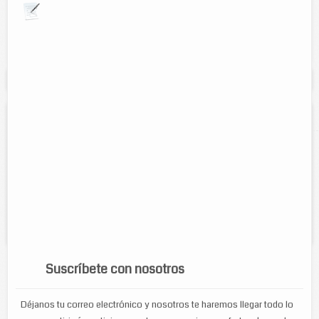
Explora por giros comerciales
Se muestran resultados para:
"arbitraje"
Arbitraje basquetbol: currito
Contacto:
Alfredo Armando Carduña
Direccion:
Calle 50 num. 387 entre 45 y 47, Colonia Centro.
Cel:
986-101-06-28
Servicios:
Arbitraje de basquetbol en cualquier categoria: infantil,
juvenil, libre, etc. Con el popular currito.
Suscríbete con nosotros
Déjanos tu correo electrónico y nosotros te haremos llegar todo lo