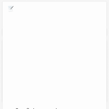
Explora por giros comerciales
Se muestran resultados para:
"alojamiento"
Hotel San Jorge
Contacto:
Hotel San Jorge Tizimin S.A de C.V
Direccion:
Calle 53 num. 412 entre 50 y 52
Tel:
986-86-3-20-37
Horario:
24 horas
Servicios:
Cuartos sencillos, dobles, triples con ventilador, A/c,
Agua caliente y fria, TV con cable, Internet inalambrico, Alberca,
Estacionamiento