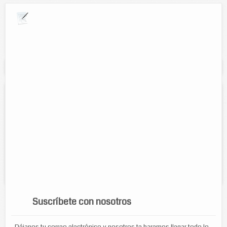
Explora por giros comerciales
Se muestran resultados para:
"almuerzos"
Cocina Económica Las Cazuelas
Direccion:
calle 57 num 433 entre 52 y 54, Colonia centro.
Cel:
9868663518
Horario:
Lunes a Viernes de 8:00am a 8:00pm
Servicios:
Comida a escoger: desayunos, almuerzos y cenas.
Contamos con servicio a domicilio.
Suscríbete con nosotros