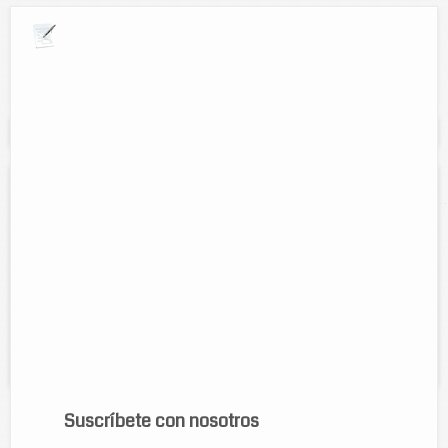
Explora por giros comerciales
Se muestran resultados para:
"alimentos"
El granero
Contacto:
Amalia Hon Cen
Direccion:
Calle 50 #340A entre 39 y 41
Horario:
Lunes a viernes de 10:00 am a 3:00 pm y de 7:00 pm a
9:00 pm y Sabados de 9:00 am a 3:00 pm y de 7:00 pm a 9:00 pm
Servicios:
Alimentos de campi por kg, Distribucion de granos,
arroz, frijol, alpiste, girasol, soya, etc.
Suscríbete con nosotros