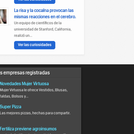
La risa y la cocaína provocan las
mismas reacciones en el cerebro.
Un equipo de científicos de la
universidad de Stanford, California,
realizó un...
Ver las curiosidades
s empresas registradas
Novedades Mujer Virtuosa
Mujer Virtuosa le ofrece Vestidos, Blusas,
faldas, Bolsos y...
Super Pizza
Las mejores pizzas, hechas para compartir.
Fertiliza previene agroinsumos