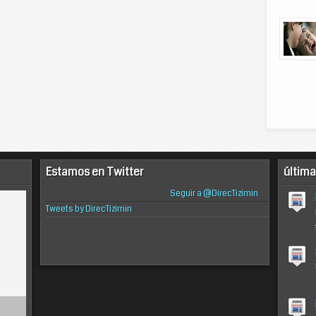
Estamos en Twitter
última
Seguir a @DirecTizimin
Tweets by DirecTizimin