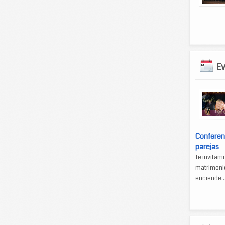
E
Conferen
parejas
Te invitam
matrimonio
enciende..