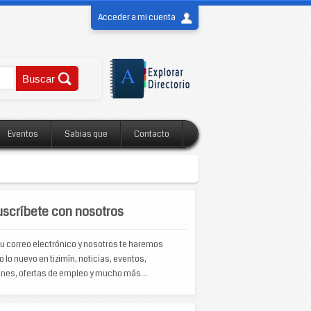
Acceder a mi cuenta
Eventos
Sabias que
Contacto
scríbete con nosotros
u correo electrónico y nosotros te haremos
o lo nuevo en tizimín, noticias, eventos,
nes, ofertas de empleo y mucho más...