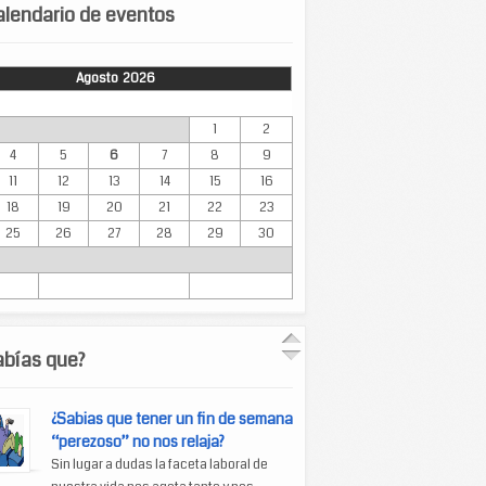
lendario de eventos
Agosto 2026
Mar
Mié
Jue
Vie
Sáb
Dom
1
2
4
5
6
7
8
9
11
12
13
14
15
16
18
19
20
21
22
23
25
26
27
28
29
30
abías que?
¿Sabias que tener un fin de semana
“perezoso” no nos relaja?
Sin lugar a dudas la faceta laboral de