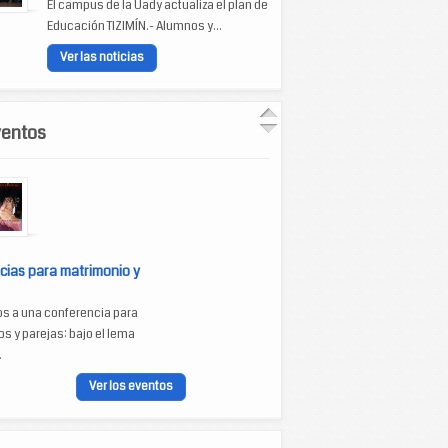
El campus de la Uady actualiza el plan de
Educación TIZIMÍN.- Alumnos y...
Ver las noticias
ventos
cias para matrimonio y
os a una conferencia para
s y parejas: bajo el lema
.
Ver los eventos