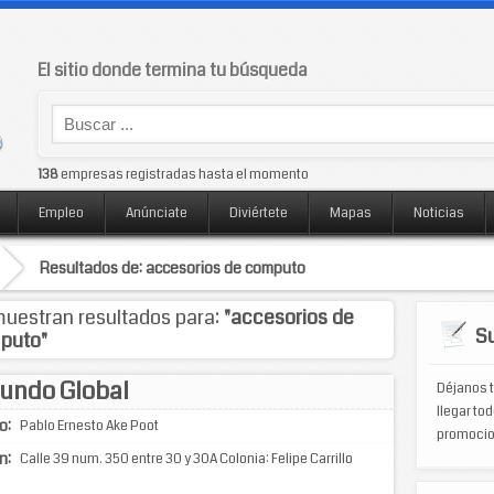
El sitio donde termina tu búsqueda
138
empresas registradas hasta el momento
Empleo
Anúnciate
Diviértete
Mapas
Noticias
Resultados de: accesorios de computo
uestran resultados para:
"accesorios de
Su
puto"
undo Global
Déjanos t
llegar tod
o:
Pablo Ernesto Ake Poot
promocio
n:
Calle 39 num. 350 entre 30 y 30A Colonia: Felipe Carrillo