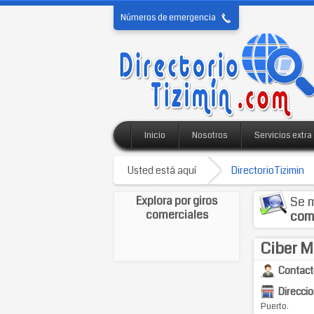
Números de emergencia
Inicio
Nosotros
Servicios extra
Usted está aquí
DirectorioTizimin
Explora por giros
Se m
comerciales
com
Ciber M
Contact
Direccio
Puerto.