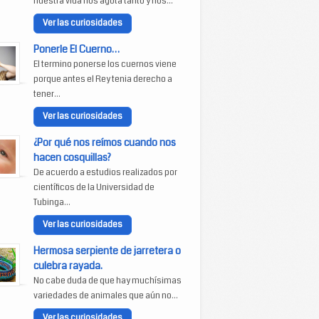
nuestra vida nos agota tanto y nos...
Ver las curiosidades
Ponerle El Cuerno…
El termino ponerse los cuernos viene
porque antes el Rey tenia derecho a
tener...
Ver las curiosidades
¿Por qué nos reímos cuando nos
hacen cosquillas?
De acuerdo a estudios realizados por
científicos de la Universidad de
Tubinga...
Ver las curiosidades
Hermosa serpiente de jarretera o
culebra rayada.
No cabe duda de que hay muchísimas
variedades de animales que aún no...
Ver las curiosidades