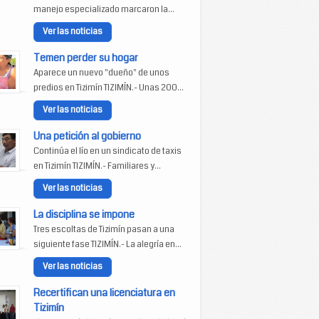
manejo especializado marcaron la...
Ver las noticias
Temen perder su hogar
Aparece un nuevo "dueño" de unos
predios en Tizimín TIZIMÍN.- Unas 200...
Ver las noticias
Una petición al gobierno
Continúa el lío en un sindicato de taxis
en Tizimín TIZIMÍN.- Familiares y...
Ver las noticias
La disciplina se impone
Tres escoltas de Tizimín pasan a una
siguiente fase TIZIMÍN.- La alegría en...
Ver las noticias
Recertifican una licenciatura en
Tizimín