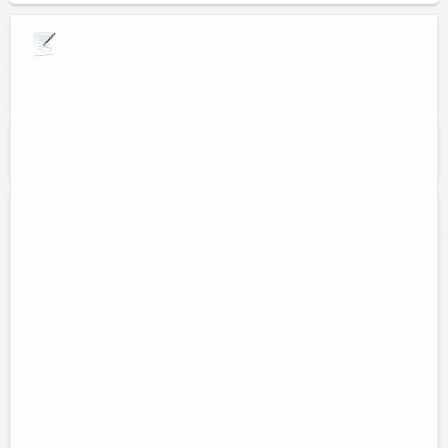
Explora por giros comerciales
Se muestran resultados para:
"Bolsos para
dama"
Mundi bolsa
Contacto:
Mónica Azcorra Euan
Direccion:
Calle 50 .:: Frente a Mi Bodega Aurrera ::.
Cel:
999 1791656
Horario:
Lunes a Sábado de 9:00 am. a 1:00 pm. y de 5:00 pm. a
9:00 pm., Domingos de 9:00 am. a 1:00 pm.
Servicios:
Venta de bolsas para dama, mochilas escolares,
bultos deportivos, mayoreo, menudeo y por catalogo.