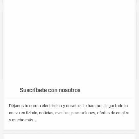
Bicimotorepuestos WITZI
Direccion:
Calle 38 # 372 por 49-A esquina. Colonia Centro,
Tizimín Yucatán
Tel:
986 863 4402
Horario:
de 8 am a 8 pm
Servicios:
compra y venta de refacciones de bicicletas y
motocicletas...
Suscríbete con nosotros
Déjanos tu correo electrónico y nosotros te haremos llegar todo lo
nuevo en tizimín, noticias, eventos, promociones, ofertas de empleo
y mucho más...