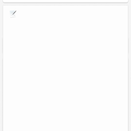
Explora por giros comerciales
Se muestran resultados para:
"venta de
refacciones"
Refaccionaria, servicio eléctrico y
mecánico automotriz
Contacto:
Manuel Jesus Alcocer Medina
Direccion:
Calle 49 num. 300 entre 32 y 34.
Tel:
(986)863-34-10
Horario:
Lunes a sabado de 8:00 am a 7:00 pm
Servicios:
refacciones electricas, automotrices, mecanicas;
asesorias y partes de colision.