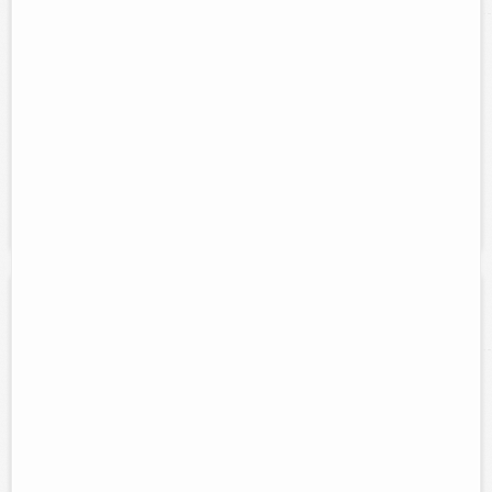
Contacto:
Abelardo Alfredo Alamilla Mendoza
Direccion:
Calle 70 num. 309 entre 45 y 51.
Tel:
(986)863-21-00
Horario:
Lunes a Domingo de 8:00 am a 2:00 pm y de 3:00 pm a
8:00 pm
Servicios:
Taller electrico automotriz, reparación de
marchas,alternadores luces en general.
Refaccionaria, servicio eléctrico y
mecánico automotriz
Contacto:
Manuel Jesus Alcocer Medina
Direccion:
Calle 49 num. 300 entre 32 y 34.
Tel:
(986)863-34-10
Horario:
Lunes a sabado de 8:00 am a 7:00 pm