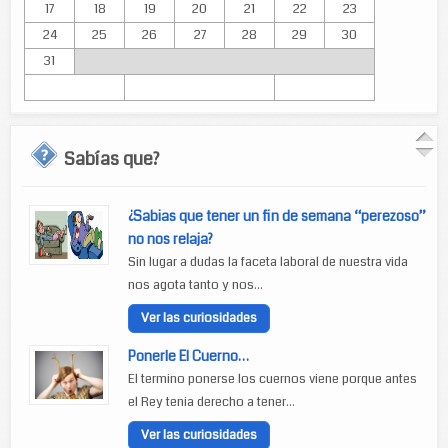
17
18
19
20
21
22
23
24
25
26
27
28
29
30
31
Sabías que?
¿Sabias que tener un fin de semana “perezoso”
no nos relaja?
Sin lugar a dudas la faceta laboral de nuestra vida
nos agota tanto y nos...
Ver las curiosidades
Ponerle El Cuerno…
El termino ponerse los cuernos viene porque antes
el Rey tenia derecho a tener...
Ver las curiosidades