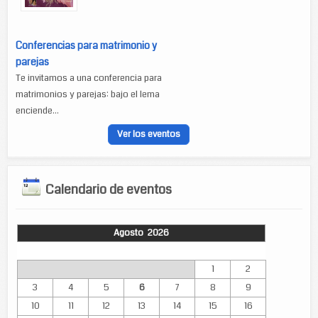
Conferencias para matrimonio y
parejas
Te invitamos a una conferencia para
matrimonios y parejas: bajo el lema
enciende...
Ver los eventos
Calendario de eventos
Agosto 2026
Lun
Mar
Mié
Jue
Vie
Sáb
Dom
1
2
3
4
5
6
7
8
9
10
11
12
13
14
15
16