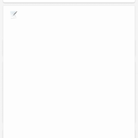
Explora por giros comerciales
Se muestran resultados para:
"Talleres
mecanicos"
La Nueva Unidad
Contacto:
Manuel Tut May
Cel:
9861051625
Horario:
Lunes a sábado 7:00 am. a 7:00 pm.
Servicios:
Servicio mecánico, full injection, escaneos y todo tipo
de problema mecánico.
Eléctrica Automotriz Pirey