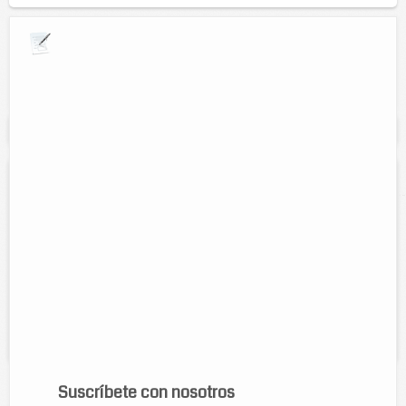
Explora por giros comerciales
Se muestran resultados para:
"Motocicletas"
Bicimotorepuestos WITZI
Direccion:
Calle 38 # 372 por 49-A esquina. Colonia Centro,
Tizimín Yucatán
Tel:
986 863 4402
Horario:
de 8 am a 8 pm
Servicios:
compra y venta de refacciones de bicicletas y
motocicletas...
Suscríbete con nosotros