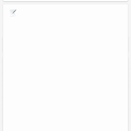
Explora por giros comerciales
Se muestran resultados para:
"energias
alternas"
CellularPhone
Contacto:
Jorge E. Rejón Arce
Direccion:
Calle 50, Bazar Arce Depto 11A Colonia Centro
Tel:
Cel:
(986)863-26-99
986-866-47-40
Horario:
Lunes a sabado de 8:00 am a 1:00 pm y de 5:00 pm a
8:00 pm
Servicios:
Telefonía celular, centro de soluciones a clientes,
energías alternas, equipos de radiocomunicación, sistemas de