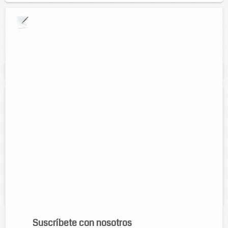
Explora por giros comerciales
Se muestran resultados para:
"Estetica"
Estética Nancy
Contacto:
Nancy Leticia Couoh Cupul
Direccion:
Calle 49 num. 255 entre 30 y 32.
Tel:
(986)863-51-73
Horario:
Lunes a sabado de 10:00 am a 8:00 pm
Servicios:
Cortes para niños, rayitos, bases, tintes, manicure,
pedicure, depilados.
Suscríbete con nosotros