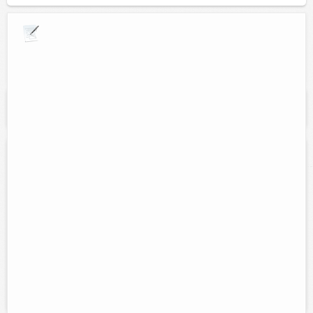
Explora por giros comerciales
Se muestran resultados para:
"Suplementos
alimenticios"
Que Natura
Direccion:
Calle 47 núm. 348 entre 43 y 45, frente a la clinica del
seguro social.
Tel:
Cel:
(986) 86 33951
986 108 8353
Horario:
Lunes a viernes de 8:00 am a 8:00 pm
Servicios:
Ventas de productos naturales, integrales, cosméticos
naturales, panes integrales, alimentos para diabéticos, fajas térmicas,
suplemento para...