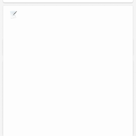
Explora por giros comerciales
Se muestran resultados para:
"Productos
naturales"
Que Natura
Direccion:
Calle 47 núm. 348 entre 43 y 45, frente a la clinica del
seguro social.
Tel:
Cel:
(986) 86 33951
986 108 8353
Horario:
Lunes a viernes de 8:00 am a 8:00 pm
Servicios:
Ventas de productos naturales, integrales, cosméticos
naturales, panes integrales, alimentos para diabéticos, fajas térmicas,
suplemento para...