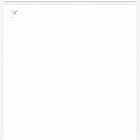
Explora por giros comerciales
Se muestran resultados para:
"Publicidad
movil"
Publicidad Jorge Canul
Contacto:
Jorge Canul E.
Direccion:
Calle 48 núm 332 entre 35 y37, col. 8 calles
Tel:
Cel:
(986)863-35-14
986-103-59-91
Horario:
Lunes a sabado 10:00 a.m. 6:00 p.m.
Servicios:
Grabación de spot comercial, carro de sonido,
publicidad por radio con atractivos paquetes, etc.