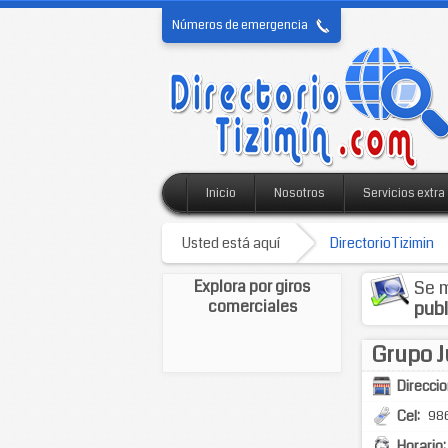
Números de emergencia
Inicio
Nosotros
Servicios extra
Usted está aquí
DirectorioTizimin
Explora por giros
Se m
comerciales
publ
Grupo J
Direccio
Cel:
986
Horario: