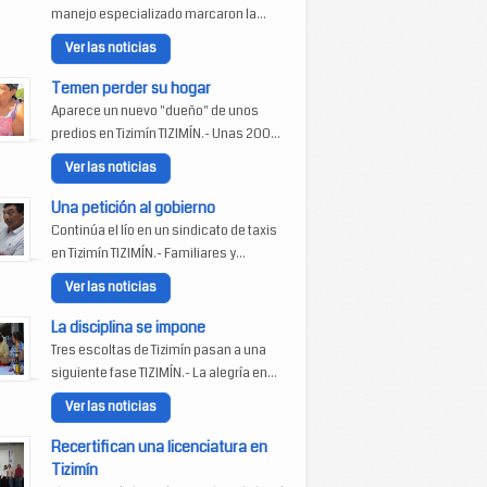
manejo especializado marcaron la...
Ver las noticias
Temen perder su hogar
Aparece un nuevo "dueño" de unos
predios en Tizimín TIZIMÍN.- Unas 200...
Ver las noticias
Una petición al gobierno
Continúa el lío en un sindicato de taxis
en Tizimín TIZIMÍN.- Familiares y...
Ver las noticias
La disciplina se impone
Tres escoltas de Tizimín pasan a una
siguiente fase TIZIMÍN.- La alegría en...
Ver las noticias
Recertifican una licenciatura en
Tizimín