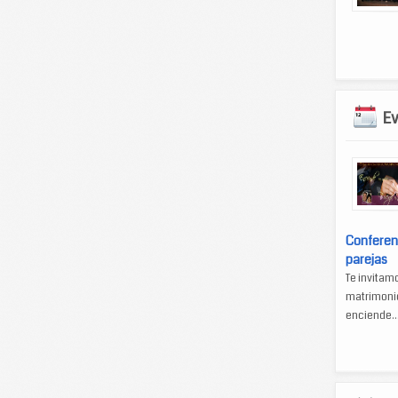
E
Conferen
parejas
Te invitam
matrimonio
enciende..