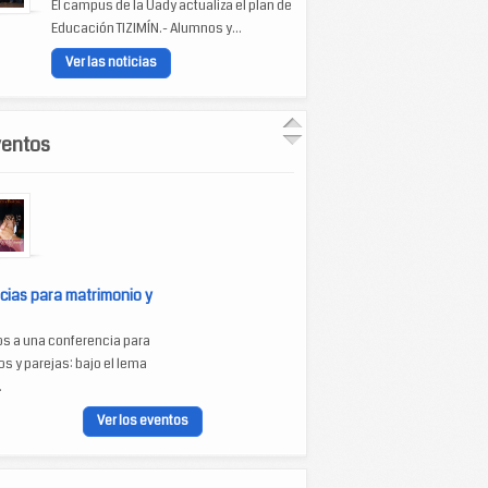
El campus de la Uady actualiza el plan de
Educación TIZIMÍN.- Alumnos y...
Ver las noticias
ventos
cias para matrimonio y
os a una conferencia para
s y parejas: bajo el lema
.
Ver los eventos