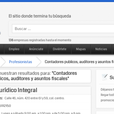
El sitio donde termina tu búsqueda
138
empresas registradas hasta el momento
Empleo
Anúnciate
Diviértete
Mapas
Noticias
Profesionistas
Contadores publicos, auditores y asuntos f
uestran resultados para:
"Contadores
Su
icos, auditores y asuntos fiscales"
urídico Integral
Déjanos t
llegar tod
n:
Calle 46, núm. 420 entre 61 y 59, col. centro.
promocio
1112150
Lunes a sábado 9:00 am. a 1:00 pm. y de 5:00 pm. a 8 pm.