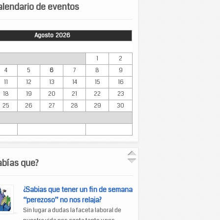
lendario de eventos
Agosto 2026
Mar
Mié
Jue
Vie
Sáb
Dom
1
2
4
5
6
7
8
9
11
12
13
14
15
16
18
19
20
21
22
23
25
26
27
28
29
30
abías que?
¿Sabias que tener un fin de semana
“perezoso” no nos relaja?
Sin lugar a dudas la faceta laboral de