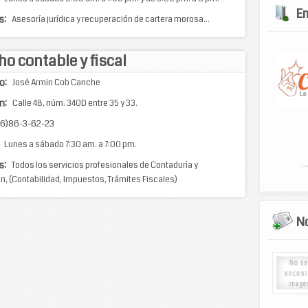
E
s:
Asesoría jurídica y recuperación de cartera morosa...
o contable y fiscal
o:
José Armin Cob Canche
n:
Calle 48, núm. 340D entre 35 y 33.
6)86-3-62-23
Lunes a sábado 7:30 am. a 7:00 pm.
s:
Todos los servicios profesionales de Contaduría y
n, (Contabilidad, Impuestos, Trámites Fiscales)
No