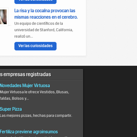
La risa y la cocaína provocan las
mismas reacciones en el cerebro.
Un equipo de científicos de la
universidad de Stanford, California,
realizó un...
Ver las curiosidades
s empresas registradas
Novedades Mujer Virtuosa
Mujer Virtuosa le ofrece Vestidos, Blusas,
faldas, Bolsos y...
Super Pizza
Las mejores pizzas, hechas para compartir.
Fertiliza previene agroinsumos