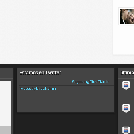
Estamos en Twitter
última
Seguir a @DirecTizimin
Tweets by DirecTizimin