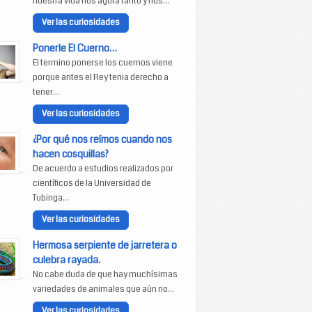
nuestra vida nos agota tanto y nos...
Ver las curiosidades
Ponerle El Cuerno…
El termino ponerse los cuernos viene
porque antes el Rey tenia derecho a
tener...
Ver las curiosidades
¿Por qué nos reímos cuando nos
hacen cosquillas?
De acuerdo a estudios realizados por
científicos de la Universidad de
Tubinga...
Ver las curiosidades
Hermosa serpiente de jarretera o
culebra rayada.
No cabe duda de que hay muchísimas
variedades de animales que aún no...
Ver las curiosidades