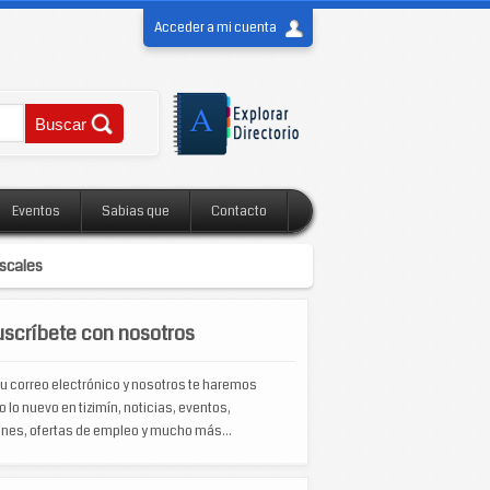
Acceder a mi cuenta
Eventos
Sabias que
Contacto
iscales
scríbete con nosotros
u correo electrónico y nosotros te haremos
o lo nuevo en tizimín, noticias, eventos,
nes, ofertas de empleo y mucho más...