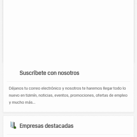
Contacto:
Paula R. Marrufo Vargas
Direccion:
Calle 54B núm. 436A, Col. Sta. Rosa de Lima
Tel:
Cel:
(986) 86 34197
986 866 8151
Horario:
Lunes a Sábado de 7:00 am. a 8:00 pm.
Servicios:
Servicio urbano de fumigaciones, desinfección y
control de plagas....
Suscríbete con nosotros
Déjanos tu correo electrónico y nosotros te haremos llegar todo lo
nuevo en tizimín, noticias, eventos, promociones, ofertas de empleo
y mucho más...
Empresas destacadas