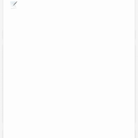
Explora por giros comerciales
Se muestran resultados para:
"Limpieza"
OMNILIMPIA
Contacto:
Ramiro Medina
Direccion:
Calle 48B No. 356-A /37 y 39 colonia 8 calles Tizimin
Yucatan
Tel:
986-86-3-29-40
Horario:
Lunes a sabado de 8am-2pm y de 4pm-7:30pm
Servicios:
Venta articulos de limpieza. Servicios de fumigación,
desinfección y control de plagas
Fumigaciones Técnicas