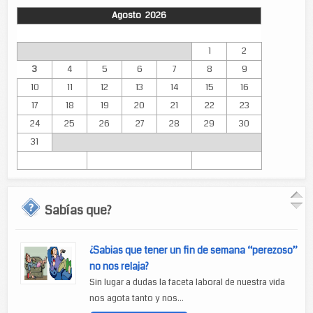
Agosto 2026
Lun
Mar
Mié
Jue
Vie
Sáb
Dom
1
2
3
4
5
6
7
8
9
10
11
12
13
14
15
16
17
18
19
20
21
22
23
24
25
26
27
28
29
30
31
Sabías que?
¿Sabias que tener un fin de semana “perezoso”
no nos relaja?
Sin lugar a dudas la faceta laboral de nuestra vida
nos agota tanto y nos...