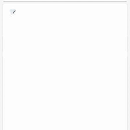
Explora por giros comerciales
Se muestran resultados para:
"Mantenimiento
Aire Acondicionado y Refrigeracion"
Servirefri: servicio tecnico de refrigeracion
Contacto:
Ing. Jose manuel uch euan
Direccion:
Calle 26 # 199A x 39 y 41 Col. santa ana valladolid,
yucatan.
Cel:
9858086427
Horario:
8:30am a 12:30pm y 3:00pm a 6:00pm
Servicios:
instalación, mantenimiento y reparación de aire
acondicionado y refrigeración. Centro de servicio Mirage, prime y